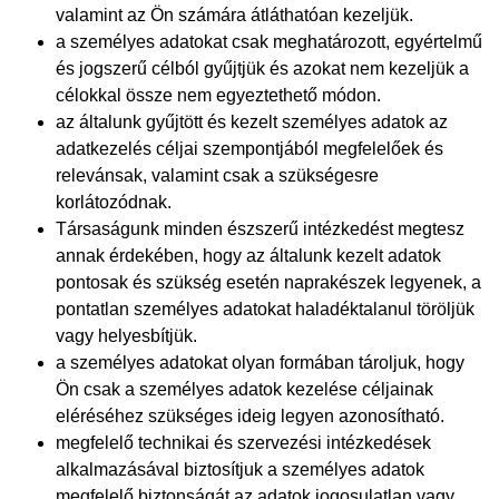
valamint az Ön számára átláthatóan kezeljük.
a személyes adatokat csak meghatározott, egyértelmű
és jogszerű célból gyűjtjük és azokat nem kezeljük a
célokkal össze nem egyeztethető módon.
az általunk gyűjtött és kezelt személyes adatok az
adatkezelés céljai szempontjából megfelelőek és
relevánsak, valamint csak a szükségesre
korlátozódnak.
Társaságunk minden észszerű intézkedést megtesz
annak érdekében, hogy az általunk kezelt adatok
pontosak és szükség esetén naprakészek legyenek, a
pontatlan személyes adatokat haladéktalanul töröljük
vagy helyesbítjük.
a személyes adatokat olyan formában tároljuk, hogy
Ön csak a személyes adatok kezelése céljainak
eléréséhez szükséges ideig legyen azonosítható.
megfelelő technikai és szervezési intézkedések
alkalmazásával biztosítjuk a személyes adatok
megfelelő biztonságát az adatok jogosulatlan vagy