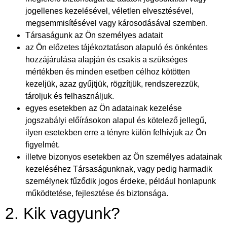
jogellenes kezelésével, véletlen elvesztésével,
megsemmisítésével vagy károsodásával szemben.
Társaságunk az Ön személyes adatait
az Ön előzetes tájékoztatáson alapuló és önkéntes
hozzájárulása alapján és csakis a szükséges
mértékben és minden esetben célhoz kötötten
kezeljük, azaz gyűjtjük, rögzítjük, rendszerezzük,
tároljuk és felhasználjuk.
egyes esetekben az Ön adatainak kezelése
jogszabályi előírásokon alapul és kötelező jellegű,
ilyen esetekben erre a tényre külön felhívjuk az Ön
figyelmét.
illetve bizonyos esetekben az Ön személyes adatainak
kezeléséhez Társaságunknak, vagy pedig harmadik
személynek fűződik jogos érdeke, például honlapunk
működtetése, fejlesztése és biztonsága.
2. Kik vagyunk?