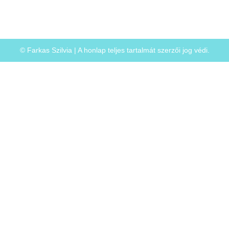
© Farkas Szilvia | A honlap teljes tartalmát szerzői jog védi.