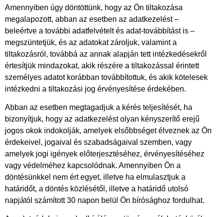
Amennyiben úgy döntöttünk, hogy az Ön tiltakozása
megalapozott, abban az esetben az adatkezelést –
beleértve a további adatfelvételt és adat-továbbítást is –
megszüntetjük, és az adatokat zároljuk, valamint a
tiltakozásról, továbbá az annak alapján tett intézkedésekről
értesítjük mindazokat, akik részére a tiltakozással érintett
személyes adatot korábban továbbítottuk, és akik kötelesek
intézkedni a tiltakozási jog érvényesítése érdekében.
Abban az esetben megtagadjuk a kérés teljesítését, ha
bizonyítjuk, hogy az adatkezelést olyan kényszerítő erejű
jogos okok indokolják, amelyek elsőbbséget élveznek az Ön
érdekeivel, jogaival és szabadságaival szemben, vagy
amelyek jogi igények előterjesztéséhez, érvényesítéséhez
vagy védelméhez kapcsolódnak. Amennyiben Ön a
döntésünkkel nem ért egyet, illetve ha elmulasztjuk a
határidőt, a döntés közlésétől, illetve a határidő utolsó
napjától számított 30 napon belül Ön bírósághoz fordulhat.