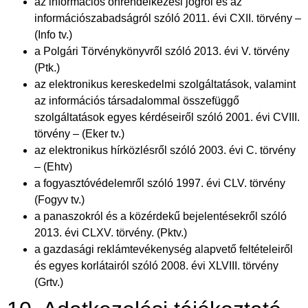
az információs önrendelkezési jogról és az
információszabadságról szóló 2011. évi CXII. törvény –
(Info tv.)
a Polgári Törvénykönyvről szóló 2013. évi V. törvény
(Ptk.)
az elektronikus kereskedelmi szolgáltatások, valamint
az információs társadalommal összefüggő
szolgáltatások egyes kérdéseiről szóló 2001. évi CVIII.
törvény – (Eker tv.)
az elektronikus hírközlésről szóló 2003. évi C. törvény
– (Ehtv)
a fogyasztóvédelemről szóló 1997. évi CLV. törvény
(Fogyv tv.)
a panaszokról és a közérdekű bejelentésekről szóló
2013. évi CLXV. törvény. (Pktv.)
a gazdasági reklámtevékenység alapvető feltételeiről
és egyes korlátairól szóló 2008. évi XLVIII. törvény
(Grtv.)