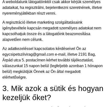
A weboldalunk látogatóinktól csak akkor kérjük személyes
adataikat, ha regisztrálni, bejelentkezni szeretnének, illetve
nyereményjátékban részt venni.
A regisztráció illetve marketing szolgáltatásaink
igénybevétele kapcsán megadott személyes adatokat nem
kapcsolhatjuk össze és a látogatóink beazonosítása
alapvetően nem célunk.
Az adatkezeléssel kapcsolatos kérdéseivel Ön az
egycsipetszilvirag@gmail.com e-mail, illetve
2191 Bag,
Árpád utca 5.
postacímen kérhet további tájékoztatást,
válaszunkat 15 napon belül (legfeljebb azonban 1 hónapon
belül) megküldjük Önnek az Ön által megadott
elérhetőségre.
3. Mik azok a sütik és hogyan
kezeljük őket?