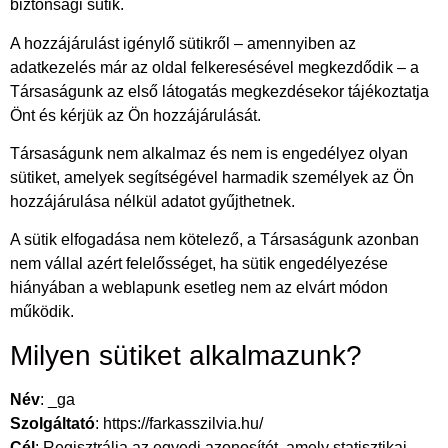
biztonsági sütik.
A hozzájárulást igénylő sütikről – amennyiben az
adatkezelés már az oldal felkeresésével megkezdődik – a
Társaságunk az első látogatás megkezdésekor tájékoztatja
Önt és kérjük az Ön hozzájárulását.
Társaságunk nem alkalmaz és nem is engedélyez olyan
sütiket, amelyek segítségével harmadik személyek az Ön
hozzájárulása nélkül adatot gyűjthetnek.
A sütik elfogadása nem kötelező, a Társaságunk azonban
nem vállal azért felelősséget, ha sütik engedélyezése
hiányában a weblapunk esetleg nem az elvárt módon
működik.
Milyen sütiket alkalmazunk?
Név
: _ga
Szolgáltató
: https://farkasszilvia.hu/
Cél
: Regisztrálja az egyedi azonosítót, amely statisztikai