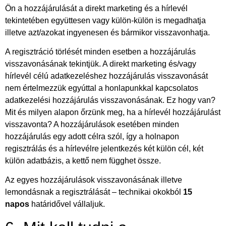
Ön a hozzájárulását a direkt marketing és a hírlevél
tekintetében együttesen vagy külön-külön is megadhatja
illetve azt/azokat ingyenesen és bármikor visszavonhatja.
A regisztráció törlését minden esetben a hozzájárulás
visszavonásának tekintjük. A direkt marketing és/vagy
hírlevél célú adatkezeléshez hozzájárulás visszavonását
nem értelmezzük egyúttal a honlapunkkal kapcsolatos
adatkezelési hozzájárulás visszavonásának. Ez hogy van?
Mit és milyen alapon őrzünk meg, ha a hírlevél hozzájárulást
visszavonta? A hozzájárulások esetében minden
hozzájárulás egy adott célra szól, így a holnapon
regisztrálás és a hírlevélre jelentkezés két külön cél, két
külön adatbázis, a kettő nem függhet össze.
Az egyes hozzájárulások visszavonásának illetve
lemondásnak a regisztrálását – technikai okokból
15
napos
határidővel vállaljuk.