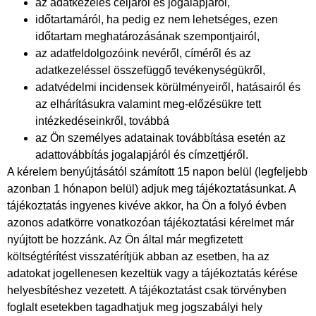
az adatkezelés céljáról és jogalapjáról,
időtartamáról, ha pedig ez nem lehetséges, ezen
időtartam meghatározásának szempontjairól,
az adatfeldolgozóink nevéről, címéről és az
adatkezeléssel összefüggő tevékenységükről,
adatvédelmi incidensek körülményeiről, hatásairól és
az elhárításukra valamint meg-előzésükre tett
intézkedéseinkről, továbbá
az Ön személyes adatainak továbbítása esetén az
adattovábbítás jogalapjáról és címzettjéről.
A kérelem benyújtásától számított 15 napon belül (legfeljebb
azonban 1 hónapon belül) adjuk meg tájékoztatásunkat. A
tájékoztatás ingyenes kivéve akkor, ha Ön a folyó évben
azonos adatkörre vonatkozóan tájékoztatási kérelmet már
nyújtott be hozzánk. Az Ön által már megfizetett
költségtérítést visszatérítjük abban az esetben, ha az
adatokat jogellenesen kezeltük vagy a tájékoztatás kérése
helyesbítéshez vezetett. A tájékoztatást csak törvényben
foglalt esetekben tagadhatjuk meg jogszabályi hely