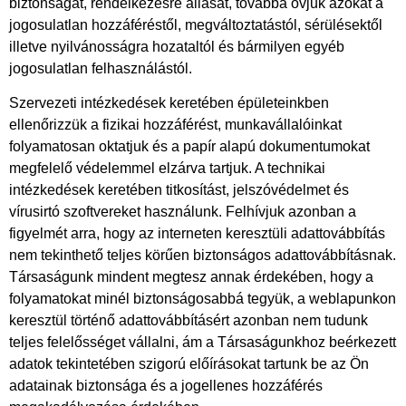
biztonságát, rendelkezésre állását, továbbá óvjuk azokat a
jogosulatlan hozzáféréstől, megváltoztatástól, sérülésektől
illetve nyilvánosságra hozataltól és bármilyen egyéb
jogosulatlan felhasználástól.
Szervezeti intézkedések keretében épületeinkben
ellenőrizzük a fizikai hozzáférést, munkavállalóinkat
folyamatosan oktatjuk és a papír alapú dokumentumokat
megfelelő védelemmel elzárva tartjuk. A technikai
intézkedések keretében titkosítást, jelszóvédelmet és
vírusirtó szoftvereket használunk. Felhívjuk azonban a
figyelmét arra, hogy az interneten keresztüli adattovábbítás
nem tekinthető teljes körűen biztonságos adattovábbításnak.
Társaságunk mindent megtesz annak érdekében, hogy a
folyamatokat minél biztonságosabbá tegyük, a weblapunkon
keresztül történő adattovábbításért azonban nem tudunk
teljes felelősséget vállalni, ám a Társaságunkhoz beérkezett
adatok tekintetében szigorú előírásokat tartunk be az Ön
adatainak biztonsága és a jogellenes hozzáférés