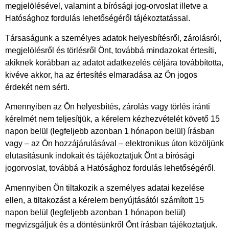
megjelölésével, valamint a bírósági jog-orvoslat illetve a
Hatósághoz fordulás lehetőségéről tájékoztatással.
Társaságunk a személyes adatok helyesbítésről, zárolásról,
megjelölésről és törlésről Önt, továbbá mindazokat értesíti,
akiknek korábban az adatot adatkezelés céljára továbbította,
kivéve akkor, ha az értesítés elmaradása az Ön jogos
érdekét nem sérti.
Amennyiben az Ön helyesbítés, zárolás vagy törlés iránti
kérelmét nem teljesítjük, a kérelem kézhezvételét követő 15
napon belül (legfeljebb azonban 1 hónapon belül) írásban
vagy – az Ön hozzájárulásával – elektronikus úton közöljünk
elutasításunk indokait és tájékoztatjuk Önt a bírósági
jogorvoslat, továbbá a Hatósághoz fordulás lehetőségéről.
Amennyiben Ön tiltakozik a személyes adatai kezelése
ellen, a tiltakozást a kérelem benyújtásától számított 15
napon belül (legfeljebb azonban 1 hónapon belül)
megvizsgáljuk és a döntésünkről Önt írásban tájékoztatjuk.