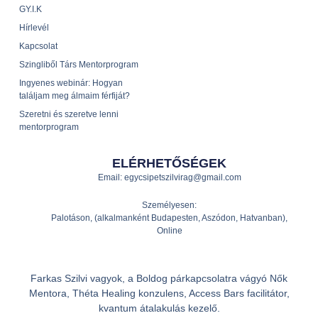
GY.I.K
Hírlevél
Kapcsolat
Szingliből Társ Mentorprogram
Ingyenes webinár: Hogyan
találjam meg álmaim férfiját?
Szeretni és szeretve lenni
mentorprogram
ELÉRHETŐSÉGEK
Email: egycsipetszilvirag@gmail.com
Személyesen:
Palotáson, (alkalmanként Budapesten, Aszódon, Hatvanban),
Online
Farkas Szilvi vagyok, a Boldog párkapcsolatra vágyó Nők
Mentora, Théta Healing konzulens, Access Bars facilitátor,
kvantum átalakulás kezelő.