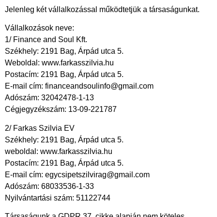
Jelenleg két vállalkozással működtetjük a társaságunkat.
Vállalkozások neve:
1/ Finance and Soul Kft.
Székhely: 2191 Bag, Árpád utca 5.
Weboldal:
www.f
arkasszilvia.hu
Postacím:
2191 Bag, Árpád utca 5.
E-mail cím: financeandsoulinfo@gmail.com
Adószám: 32042478-1-13
Cégjegyzékszám: 13-09-221787
2/ Farkas Szilvia EV
Székhely: 2191 Bag, Árpád utca 5.
weboldal: www.farkasszilvia.hu
Postacím: 2191 Bag, Árpád utca 5.
E-mail cím: egycsipetszilvirag@gmail.com
Adószám: 68033536-1-33
Nyilvántartási szám: 51122744
Társaságunk a GDPR 37. cikke alapján nem köteles