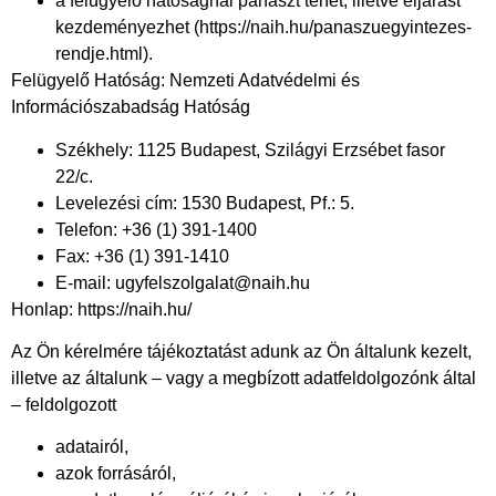
a felügyelő hatóságnál panaszt tehet, illetve eljárást
kezdeményezhet (
https://naih.hu/panaszuegyintezes-
rendje.html
).
Felügyelő Hatóság: Nemzeti Adatvédelmi és
Információszabadság Hatóság
Székhely: 1125 Budapest, Szilágyi Erzsébet fasor
22/c.
Levelezési cím: 1530 Budapest, Pf.: 5.
Telefon: +36 (1) 391-1400
Fax: +36 (1) 391-1410
E-mail: ugyfelszolgalat@naih.hu
Honlap: https://naih.hu/
Az Ön kérelmére tájékoztatást adunk az Ön általunk kezelt,
illetve az általunk – vagy a megbízott adatfeldolgozónk által
– feldolgozott
adatairól,
azok forrásáról,