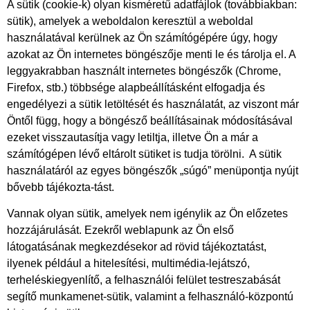
A sütik (cookie-k) olyan kisméretű adatfájlok (továbbiakban:
sütik), amelyek a weboldalon keresztül a weboldal
használatával kerülnek az Ön számítógépére úgy, hogy
azokat az Ön internetes böngészője menti le és tárolja el. A
leggyakrabban használt internetes böngészők (Chrome,
Firefox, stb.) többsége alapbeállításként elfogadja és
engedélyezi a sütik letöltését és használatát, az viszont már
Öntől függ, hogy a böngésző beállításainak módosításával
ezeket visszautasítja vagy letiltja, illetve Ön a már a
számítógépen lévő eltárolt sütiket is tudja törölni. A sütik
használatáról az egyes böngészők „súgó” menüpontja nyújt
bővebb tájékozta-tást.
Vannak olyan sütik, amelyek nem igénylik az Ön előzetes
hozzájárulását. Ezekről weblapunk az Ön első
látogatásának megkezdésekor ad rövid tájékoztatást,
ilyenek például a hitelesítési, multimédia-lejátszó,
terheléskiegyenlítő, a felhasználói felület testreszabását
segítő munkamenet-sütik, valamint a felhasználó-központú