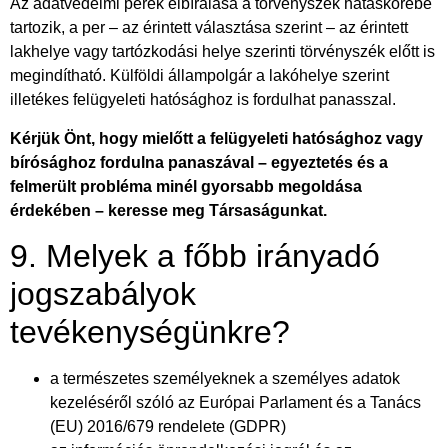
Az adatvédelmi perek elbírálása a törvényszék hatáskörébe
tartozik, a per – az érintett választása szerint – az érintett
lakhelye vagy tartózkodási helye szerinti törvényszék előtt is
megindítható. Külföldi állampolgár a lakóhelye szerint
illetékes felügyeleti hatósághoz is fordulhat panasszal.
Kérjük Önt, hogy mielőtt a felügyeleti hatósághoz vagy
bírósághoz fordulna panaszával – egyeztetés és a
felmerült probléma minél gyorsabb megoldása
érdekében – keresse meg Társaságunkat.
9. Melyek a főbb irányadó
jogszabályok
tevékenységünkre?
a természetes személyeknek a személyes adatok
kezeléséről szóló az Európai Parlament és a Tanács
(EU) 2016/679 rendelete (GDPR)