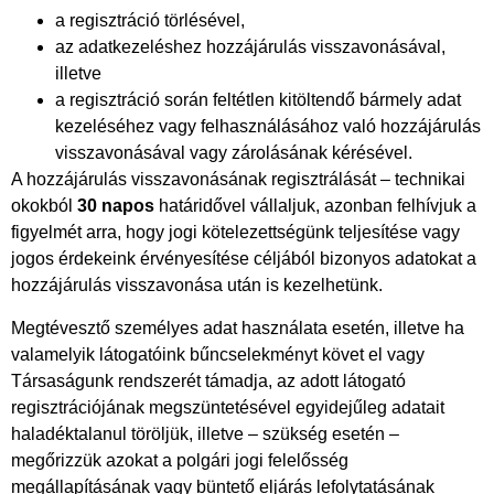
a regisztráció törlésével,
az adatkezeléshez hozzájárulás visszavonásával,
illetve
a regisztráció során feltétlen kitöltendő bármely adat
kezeléséhez vagy felhasználásához való hozzájárulás
visszavonásával vagy zárolásának kérésével.
A hozzájárulás visszavonásának regisztrálását – technikai
okokból
30 napos
határidővel vállaljuk, azonban felhívjuk a
figyelmét arra, hogy jogi kötelezettségünk teljesítése vagy
jogos érdekeink érvényesítése céljából bizonyos adatokat a
hozzájárulás visszavonása után is kezelhetünk.
Megtévesztő személyes adat használata esetén, illetve ha
valamelyik látogatóink bűncselekményt követ el vagy
Társaságunk rendszerét támadja, az adott látogató
regisztrációjának megszüntetésével egyidejűleg adatait
haladéktalanul töröljük, illetve – szükség esetén –
megőrizzük azokat a polgári jogi felelősség
megállapításának vagy büntető eljárás lefolytatásának