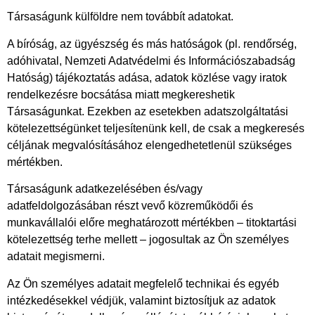
Társaságunk külföldre nem továbbít adatokat.
A bíróság, az ügyészség és más hatóságok (pl. rendőrség,
adóhivatal, Nemzeti Adatvédelmi és Információszabadság
Hatóság) tájékoztatás adása, adatok közlése vagy iratok
rendelkezésre bocsátása miatt megkereshetik
Társaságunkat. Ezekben az esetekben adatszolgáltatási
kötelezettségünket teljesítenünk kell, de csak a megkeresés
céljának megvalósításához elengedhetetlenül szükséges
mértékben.
Társaságunk adatkezelésében és/vagy
adatfeldolgozásában részt vevő közreműködői és
munkavállalói előre meghatározott mértékben – titoktartási
kötelezettség terhe mellett – jogosultak az Ön személyes
adatait megismerni.
Az Ön személyes adatait megfelelő technikai és egyéb
intézkedésekkel védjük, valamint biztosítjuk az adatok